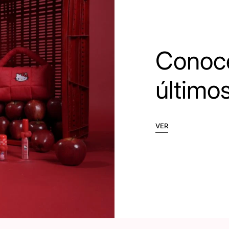
Conoce
último
VER