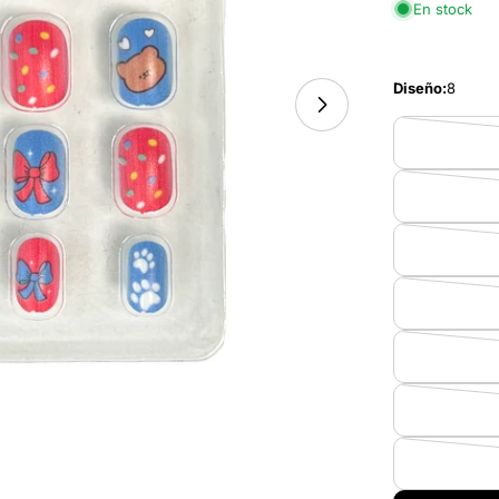
En stock
Diseño:
8
Abrir medios 9 en