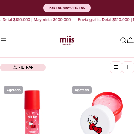
saltar
PORTAL MAYORISTAS
al
contenido
 Detal $150.000 | Mayorista $600.000
Envío gratis: Detal $150.000 | M
C
FILTRAR
Agotado
Agotado