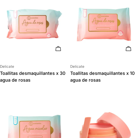
AÑADIR AL CARRITO
AÑAD
Proveedor:
Proveedor:
Delicate
Delicate
Toallitas desmaquillantes x 30
Toallitas desmaquillantes x 10
agua de rosas
agua de rosas