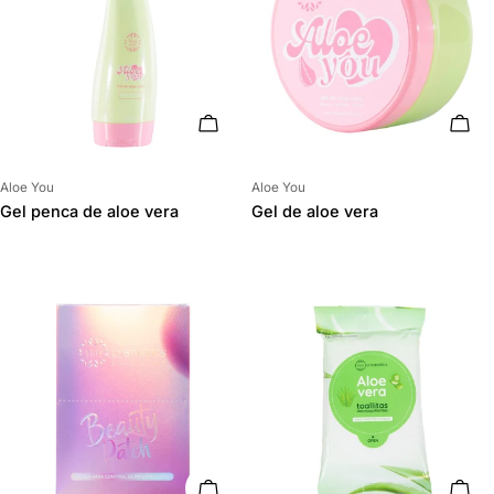
AÑADIR AL CARRITO
AÑAD
Proveedor:
Proveedor:
Aloe You
Aloe You
Gel penca de aloe vera
Gel de aloe vera
AÑADIR AL CARRITO
AÑAD