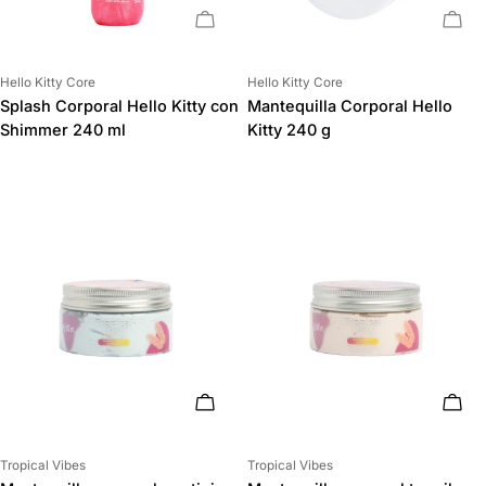
AGOTADO
AGO
Proveedor:
Proveedor:
Hello Kitty Core
Hello Kitty Core
Splash Corporal Hello Kitty con
Mantequilla Corporal Hello
Shimmer 240 ml
Kitty 240 g
AÑADIR AL CARRITO
AÑAD
Proveedor:
Proveedor:
Tropical Vibes
Tropical Vibes