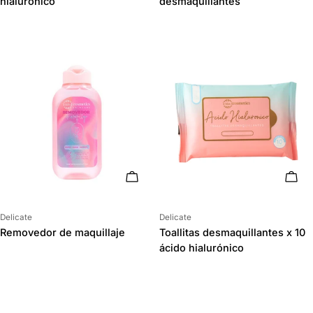
hialurónico
desmaquillantes
AÑADIR AL CARRITO
AÑAD
Proveedor:
Proveedor:
Delicate
Delicate
Removedor de maquillaje
Toallitas desmaquillantes x 10
ácido hialurónico