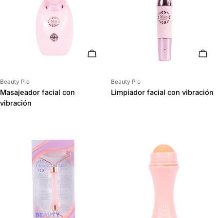
AÑADIR AL CARRITO
AÑAD
Proveedor:
Proveedor:
Beauty Pro
Beauty Pro
Masajeador facial con
Limpiador facial con vibración
vibración