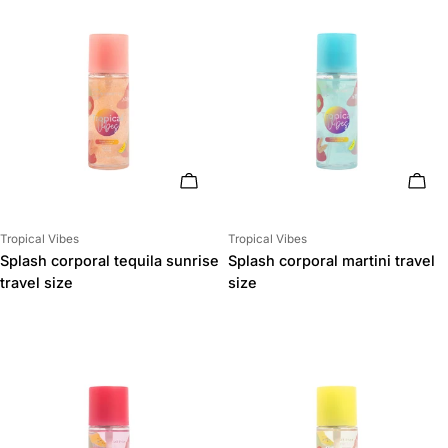
AÑADIR AL CARRITO
AÑAD
Proveedor:
Proveedor:
Tropical Vibes
Tropical Vibes
Splash corporal tequila sunrise
Splash corporal martini travel
travel size
size