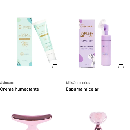
AÑADIR AL CARRITO
AÑAD
Proveedor:
Proveedor:
Skincare
MiisCosmetics
Crema humectante
Espuma micelar