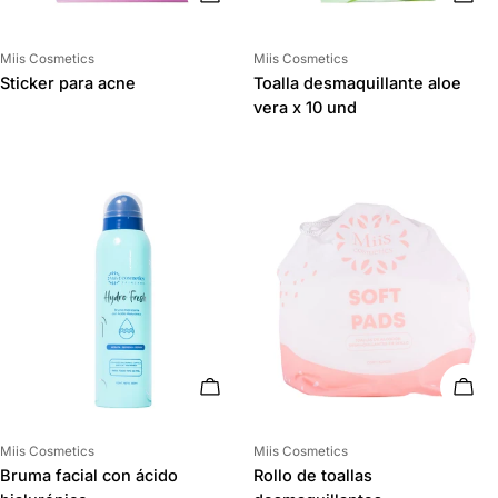
Proveedor:
Proveedor:
Miis Cosmetics
Miis Cosmetics
Sticker para acne
Toalla desmaquillante aloe
vera x 10 und
AÑADIR AL CARRITO
AÑAD
Proveedor:
Proveedor:
Miis Cosmetics
Miis Cosmetics
Bruma facial con ácido
Rollo de toallas