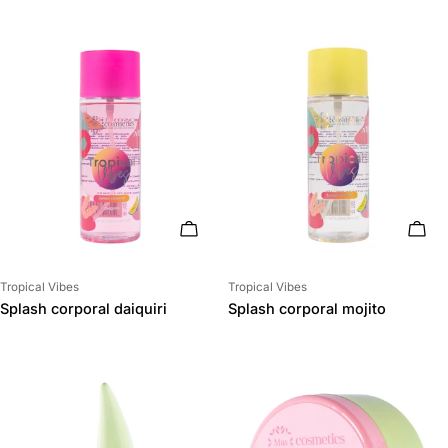
AÑADIR AL CARRITO
AÑAD
Proveedor:
Proveedor:
Tropical Vibes
Tropical Vibes
Splash corporal daiquiri
Splash corporal mojito