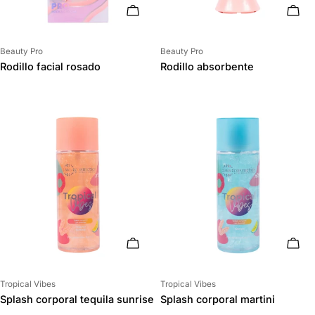
AÑADIR AL CARRITO
AÑAD
Proveedor:
Proveedor:
Beauty Pro
Beauty Pro
Rodillo facial rosado
Rodillo absorbente
AÑADIR AL CARRITO
AÑAD
Proveedor:
Proveedor:
Tropical Vibes
Tropical Vibes
Splash corporal tequila sunrise
Splash corporal martini