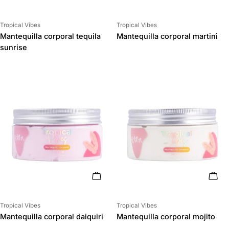
Proveedor:
Proveedor:
Tropical Vibes
Tropical Vibes
Mantequilla corporal tequila
Mantequilla corporal martini
sunrise
AÑADIR AL CARRITO
AÑAD
Proveedor:
Proveedor:
Tropical Vibes
Tropical Vibes
Mantequilla corporal daiquiri
Mantequilla corporal mojito