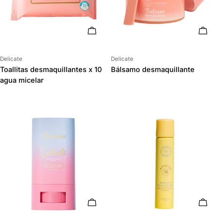
AÑADIR AL CARRITO
AÑAD
Proveedor:
Proveedor:
Delicate
Delicate
Toallitas desmaquillantes x 10
Bálsamo desmaquillante
agua micelar
AÑADIR AL CARRITO
ELIG