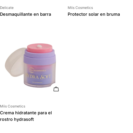
Proveedor:
Proveedor:
Delicate
Miis Cosmetics
Desmaquillante en barra
Protector solar en bruma
AÑADIR AL CARRITO
Proveedor:
Miis Cosmetics
Crema hidratante para el
rostro hydrasoft