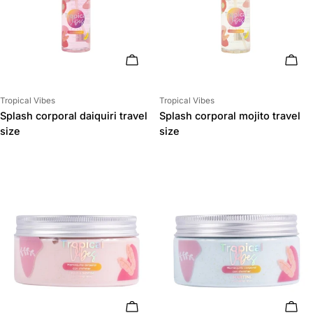
AÑADIR AL CARRITO
AÑAD
Proveedor:
Proveedor:
Tropical Vibes
Tropical Vibes
Splash corporal daiquiri travel
Splash corporal mojito travel
size
size
AÑADIR AL CARRITO
AÑAD