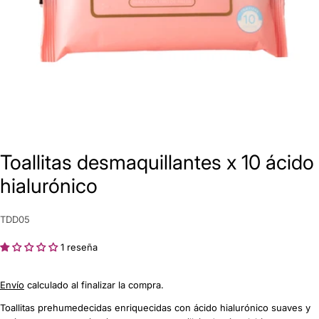
Toallitas desmaquillantes x 10 ácido
Hacer una pregunta
hialurónico
Su
nombre
SKU:
TDD05
Tu
1 reseña
correo
electrónico
Comparte este producto
Su
Envío
calculado al finalizar la compra.
teléfono
COPIAR
Toallitas prehumedecidas enriquecidas con ácido hialurónico suaves y
Compartir