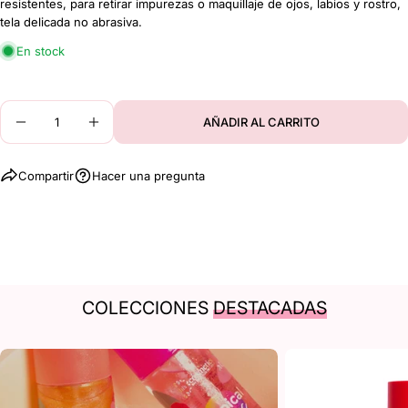
Tu
resistentes, para retirar impurezas o maquillaje de ojos, labios y rostro,
mensaje
Compartir
Compartir
Pin
tela delicada no abrasiva.
en
en
en
Facebook
X
Pinterest
En stock
Los campos marcados con * son obligatorios.
Cantidad
AÑADIR AL CARRITO
DISMINUIR CANTIDAD PARA TOALLITAS DESMAQ
AUMENTAR CANTIDAD PARA TOALLITA
ENVIAR PREGUNTA
Compartir
Hacer una pregunta
COLECCIONES
DESTACADAS