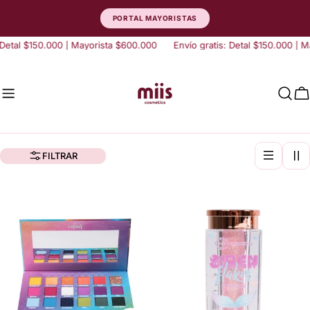
saltar
PORTAL MAYORISTAS
al
contenido
 Detal $150.000 | Mayorista $600.000
Envío gratis: Detal $150.000 | 
C
FILTRAR