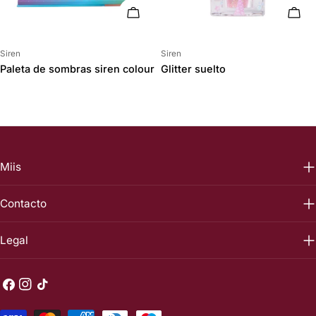
AÑADIR AL CARRITO
ELIG
Proveedor:
Proveedor:
Siren
Siren
Paleta de sombras siren colour
Glitter suelto
Miis
Contacto
Legal
Facebook
Instagram
Tik
Tok