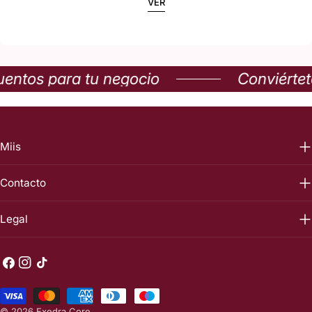
VER
entos para tu negocio
Conviértet
Miis
Contacto
Legal
Facebook
Instagram
Tik
Tok
Métodos
de
© 2026
Exedra Core
.