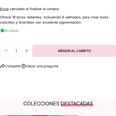
electrónico
Comparte este producto
Envío
calculado al finalizar la compra.
Su
teléfono
Ofrece 18 tonos radiantes, incluyendo 6 satinados, para crear looks
COPIAR
Compartir
coloridos y divertidos con excelente pigmentación.
Tu
mensaje
Compartir
Compartir
Pin
En stock
en
en
en
Facebook
X
Pinterest
Cantidad
Los campos marcados con * son obligatorios.
AÑADIR AL CARRITO
DISMINUIR CANTIDAD PARA PALETA DE SOMBR
AUMENTAR CANTIDAD PARA PALETA D
ENVIAR PREGUNTA
Compartir
Hacer una pregunta
COLECCIONES
DESTACADAS