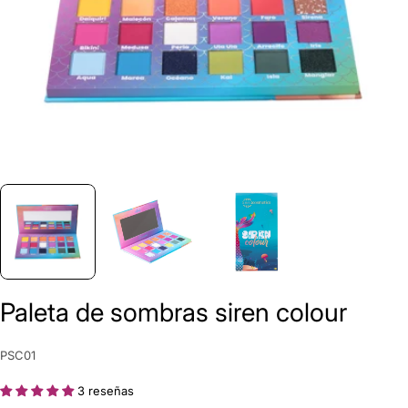
Paleta de sombras siren colour
Hacer una pregunta
Su
SKU:
PSC01
nombre
3 reseñas
Tu
correo