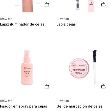
ELIGE OPCIONES
ELIG
Proveedor:
Proveedor:
Brow fan
Brow fan
Lápiz iluminador de cejas
Lápiz cejas
AÑADIR AL CARRITO
AÑAD
Proveedor:
Proveedor:
Brow fan
Brow fan
Fijador en spray para cejas
Gel de marcación de cejas