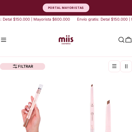
saltar
PORTAL MAYORISTAS
al
contenido
s: Detal $150.000 | Mayorista $600.000
Envío gratis: Detal $150.000 |
C
FILTRAR