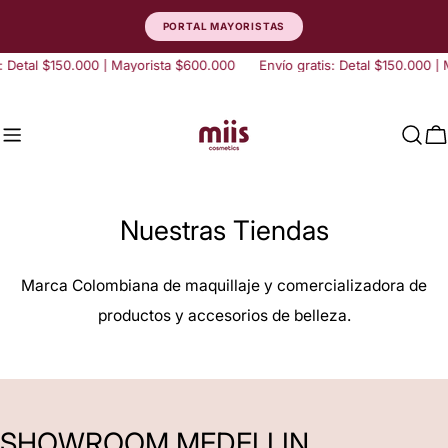
saltar
PORTAL MAYORISTAS
al
contenido
: Detal $150.000 | Mayorista $600.000
Envío gratis: Detal $150.000 | 
C
Nuestras Tiendas
Marca Colombiana de maquillaje y comercializadora de
productos y accesorios de belleza.
SHOWROOM MEDELLIN