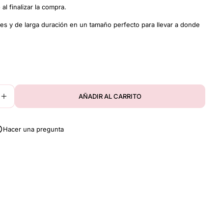
Tu
al finalizar la compra.
correo
electrónico
tes y de larga duración en un tamaño perfecto para llevar a donde
Comparte este producto
Su
teléfono
COPIAR
Compartir
 modal
Tu
Compartir
Compartir
Pin
mensaje
en
en
en
Facebook
X
Pinterest
AÑADIR AL CARRITO
IR CANTIDAD PARA TINTAS DE LABIOS MINI
AUMENTAR CANTIDAD PARA TINTAS DE LABIOS M
Los campos marcados con * son obligatorios.
Hacer una pregunta
ENVIAR PREGUNTA