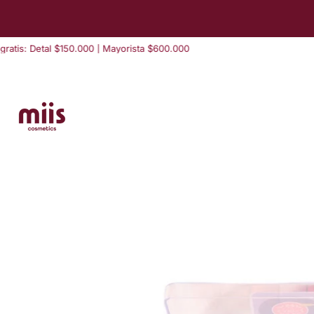
saltar
al
contenido
is: Detal $150.000 | Mayorista $600.000
E
Saltar
a
información
del
producto