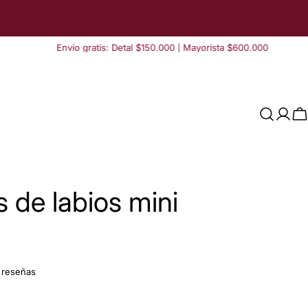
Envío gratis: Detal $150.000 | Mayorista $600.000
Acce
C
s de labios mini
Hacer una pregunta
 reseñas
Su
nombre