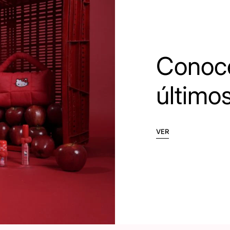
Conoce
último
VER