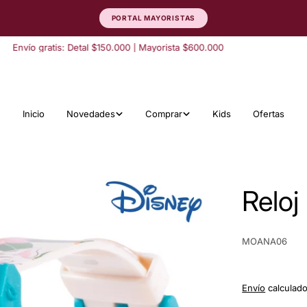
PORTAL MAYORISTAS
vío gratis: Detal $150.000 | Mayorista $600.000
Inicio
Novedades
Comprar
Kids
Ofertas
Relo
SKU:
MOANA06
Envío
calculado 