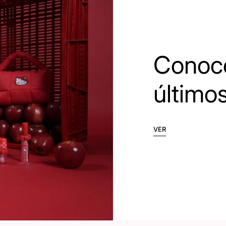
Conoce
último
VER