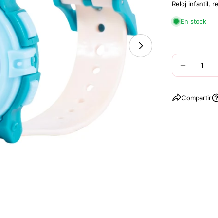
Reloj infantil,
En stock
Abrir medios 1 en
Cantidad
DISMIN
Compartir