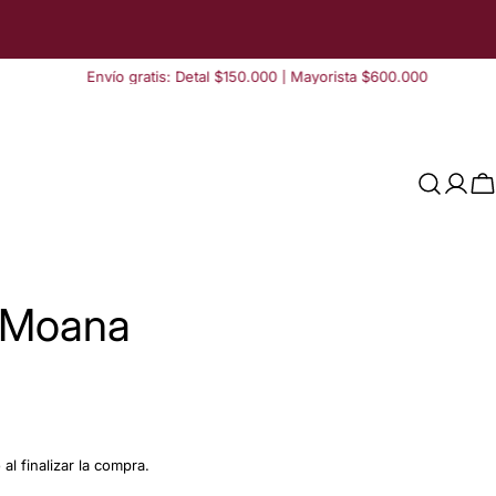
Envío gratis: Detal $150.000 | Mayorista $600.000
Acce
C
j Moana
Hacer una pregunta
Su
al finalizar la compra.
nombre