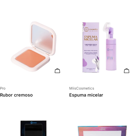
ELIGE OPCIONES
AÑAD
Proveedor:
Proveedor:
Pro
MiisCosmetics
Rubor cremoso
Espuma micelar