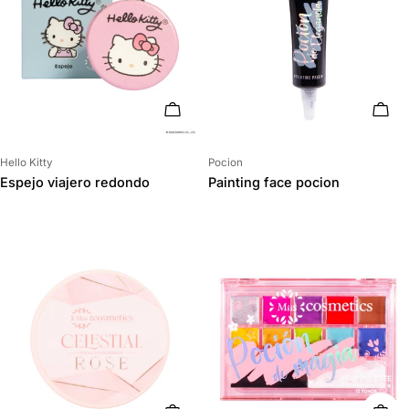
AÑADIR AL CARRITO
ELIG
Proveedor:
Proveedor:
Hello Kitty
Pocion
Espejo viajero redondo
Painting face pocion