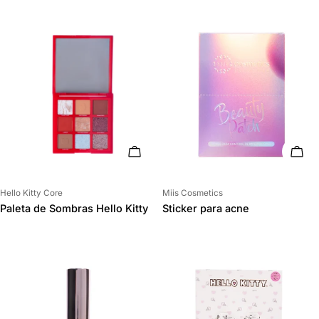
AÑADIR AL CARRITO
AÑAD
Proveedor:
Proveedor:
Hello Kitty Core
Miis Cosmetics
Paleta de Sombras Hello Kitty
Sticker para acne