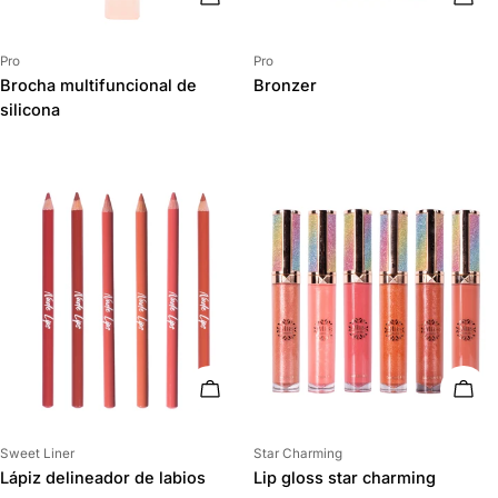
Proveedor:
Proveedor:
Pro
Pro
Brocha multifuncional de
Bronzer
silicona
ELIGE OPCIONES
ELIG
Proveedor:
Proveedor:
Sweet Liner
Star Charming
Lápiz delineador de labios
Lip gloss star charming