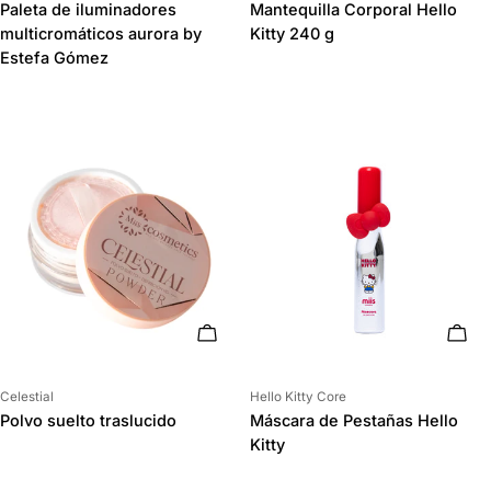
Paleta de iluminadores
Mantequilla Corporal Hello
multicromáticos aurora by
Kitty 240 g
Estefa Gómez
AÑADIR AL CARRITO
AÑAD
Proveedor:
Proveedor:
Celestial
Hello Kitty Core
Polvo suelto traslucido
Máscara de Pestañas Hello
Kitty