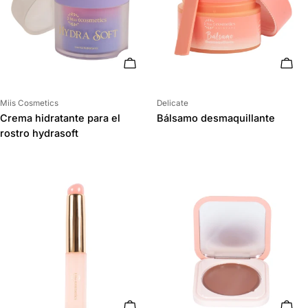
AÑADIR AL CARRITO
AÑAD
Proveedor:
Proveedor:
Miis Cosmetics
Delicate
Crema hidratante para el
Bálsamo desmaquillante
rostro hydrasoft
AÑADIR AL CARRITO
ELIG