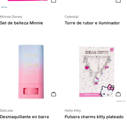
AÑADIR AL CARRITO
ELIG
Proveedor:
Proveedor:
Minnie Disney
Celestial
Set de belleza Minnie
Torre de rubor e iluminador
AÑADIR AL CARRITO
AÑAD
Proveedor:
Proveedor:
Delicate
Hello Kitty
Desmaquillante en barra
Pulsera charms kitty plateado