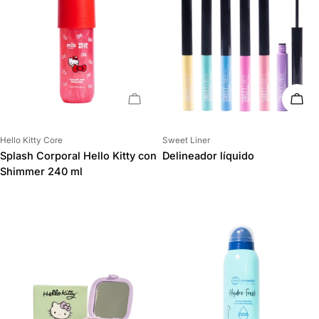
AGOTADO
ELIG
Proveedor:
Proveedor:
Hello Kitty Core
Sweet Liner
Splash Corporal Hello Kitty con
Delineador líquido
Shimmer 240 ml