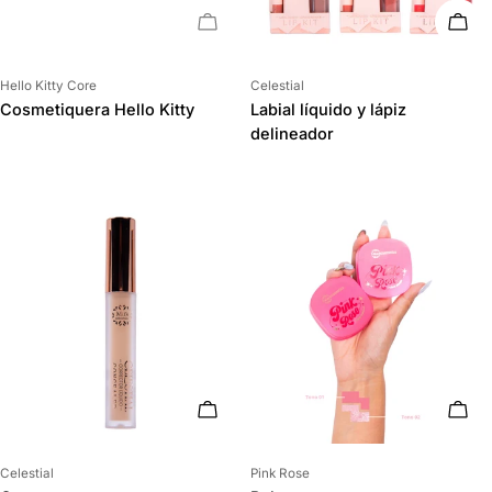
AGOTADO
ELIG
Proveedor:
Proveedor:
Hello Kitty Core
Celestial
Cosmetiquera Hello Kitty
Labial líquido y lápiz
delineador
ELIGE OPCIONES
ELIG
Proveedor:
Proveedor:
Celestial
Pink Rose