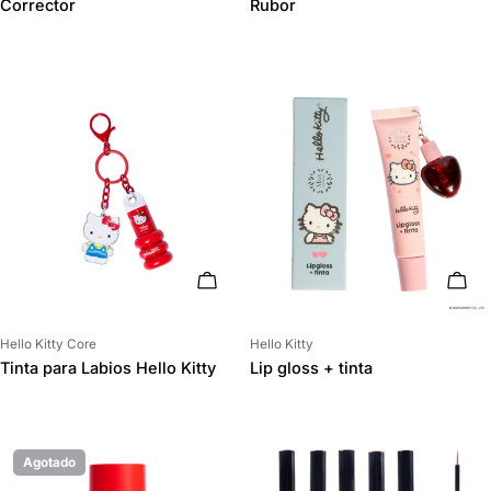
Corrector
Rubor
AÑADIR AL CARRITO
AÑAD
Proveedor:
Proveedor:
Hello Kitty Core
Hello Kitty
Tinta para Labios Hello Kitty
Lip gloss + tinta
Agotado