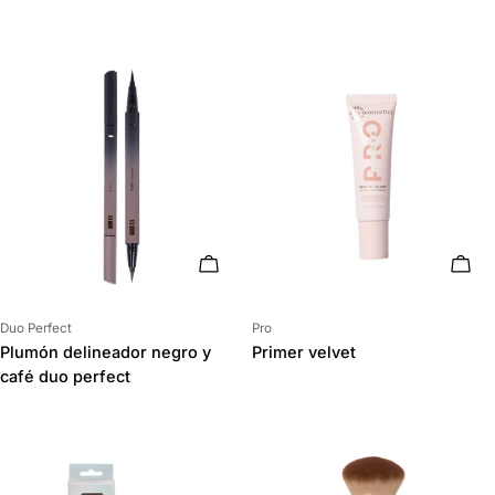
AÑADIR AL CARRITO
AÑAD
Proveedor:
Proveedor:
Duo Perfect
Pro
Plumón delineador negro y
Primer velvet
café duo perfect