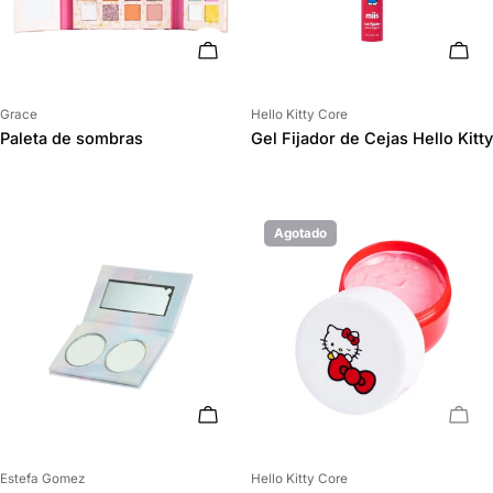
AÑADIR AL CARRITO
AÑAD
Proveedor:
Proveedor:
Grace
Hello Kitty Core
Paleta de sombras
Gel Fijador de Cejas Hello Kitty
Agotado
AÑADIR AL CARRITO
AGO
Proveedor:
Proveedor:
Estefa Gomez
Hello Kitty Core