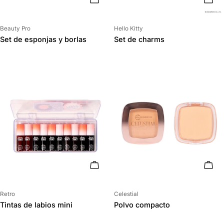
Proveedor:
Proveedor:
Beauty Pro
Hello Kitty
Set de esponjas y borlas
Set de charms
AÑADIR AL CARRITO
ELIG
Proveedor:
Proveedor:
Retro
Celestial
Tintas de labios mini
Polvo compacto