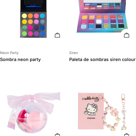
AÑADIR AL CARRITO
AÑAD
Proveedor:
Proveedor:
Neon Party
Siren
Sombra neon party
Paleta de sombras siren colour
AÑADIR AL CARRITO
AÑAD