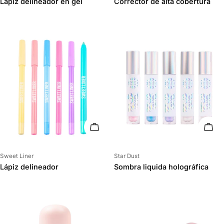
Lápiz delineador en gel
Corrector de alta cobertura
ELIGE OPCIONES
ELIG
Proveedor:
Proveedor:
Sweet Liner
Star Dust
Lápiz delineador
Sombra liquida holográfica