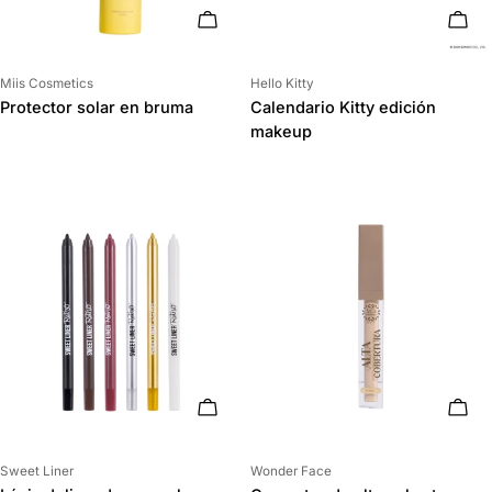
ELIGE OPCIONES
AÑAD
Proveedor:
Proveedor:
Miis Cosmetics
Hello Kitty
Protector solar en bruma
Calendario Kitty edición
makeup
ELIGE OPCIONES
ELIG
Proveedor:
Proveedor:
Sweet Liner
Wonder Face