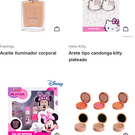
AÑADIR AL CARRITO
AÑAD
Proveedor:
Proveedor:
Feelings
Hello Kitty
Aceite Iluminador corporal
Arete tipo candonga kitty
plateado