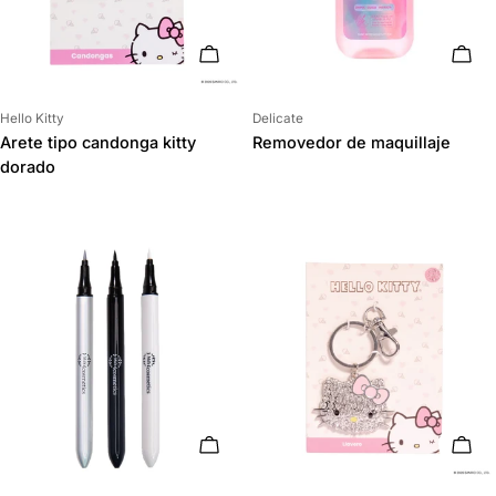
AÑADIR AL CARRITO
AÑAD
Proveedor:
Proveedor:
Hello Kitty
Delicate
Arete tipo candonga kitty
Removedor de maquillaje
dorado
AÑADIR AL CARRITO
AÑAD