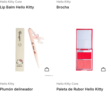
Proveedor:
Proveedor:
Hello Kitty Core
Hello Kitty
Lip Balm Hello Kitty
Brocha
AÑADIR AL CARRITO
AÑAD
Proveedor:
Proveedor:
Hello Kitty
Hello Kitty Core
Plumón delineador
Paleta de Rubor Hello Kitty