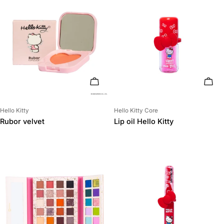
AÑADIR AL CARRITO
AÑAD
Proveedor:
Proveedor:
Hello Kitty
Hello Kitty Core
Rubor velvet
Lip oil Hello Kitty