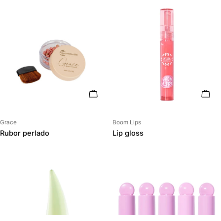
ELIGE OPCIONES
ELIG
Proveedor:
Proveedor:
Grace
Boom Lips
Rubor perlado
Lip gloss