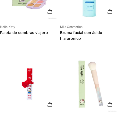
AÑADIR AL CARRITO
AÑAD
Proveedor:
Proveedor:
Hello Kitty
Miis Cosmetics
Paleta de sombras viajero
Bruma facial con ácido
hialurónico
AÑADIR AL CARRITO
AÑAD