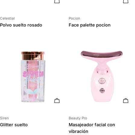
AÑADIR AL CARRITO
AÑAD
Proveedor:
Proveedor:
Celestial
Pocion
Polvo suelto rosado
Face palette pocion
ELIGE OPCIONES
AÑAD
Proveedor:
Proveedor:
Siren
Beauty Pro
Glitter suelto
Masajeador facial con
vibración