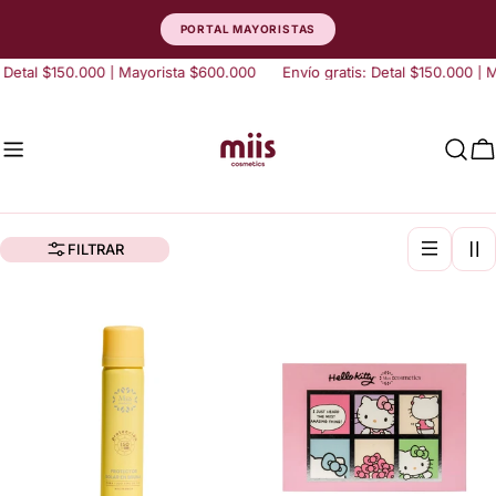
saltar
PORTAL MAYORISTAS
al
contenido
al $150.000 | Mayorista $600.000
Envío gratis: Detal $150.000 | Mayo
C
FILTRAR