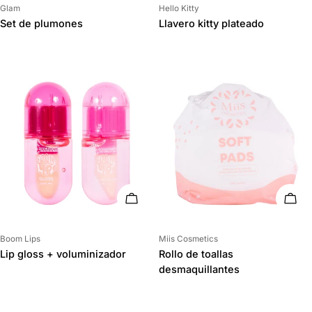
Proveedor:
Proveedor:
Glam
Hello Kitty
Set de plumones
Llavero kitty plateado
AÑADIR AL CARRITO
AÑAD
Proveedor:
Proveedor:
Boom Lips
Miis Cosmetics
Lip gloss + voluminizador
Rollo de toallas
desmaquillantes