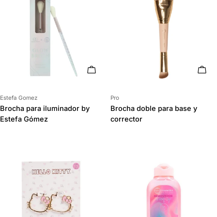
AÑADIR AL CARRITO
AÑAD
Proveedor:
Proveedor:
Estefa Gomez
Pro
Brocha para iluminador by
Brocha doble para base y
Estefa Gómez
corrector