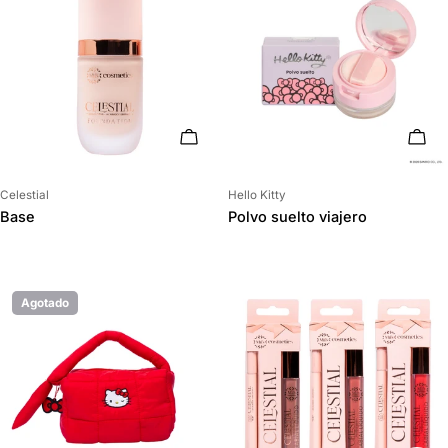
ELIGE OPCIONES
AÑAD
Proveedor:
Proveedor:
Celestial
Hello Kitty
Base
Polvo suelto viajero
Agotado