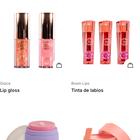
ELIGE OPCIONES
ELIG
Proveedor:
Proveedor:
Grace
Boom Lips
Lip gloss
Tinta de labios