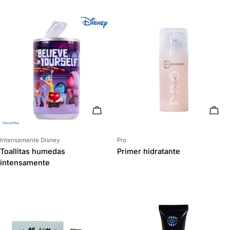
AÑADIR AL CARRITO
AÑAD
Proveedor:
Proveedor:
Intensamente Disney
Pro
Toallitas humedas
Primer hidratante
intensamente