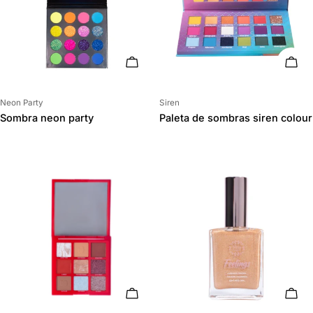
AÑADIR AL CARRITO
AÑAD
Proveedor:
Proveedor:
Neon Party
Siren
Sombra neon party
Paleta de sombras siren colour
AÑADIR AL CARRITO
AÑAD