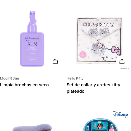
AÑADIR AL CARRITO
AÑAD
Proveedor:
Proveedor:
Moom&Sun
Hello Kitty
Limpia brochas en seco
Set de collar y aretes kitty
plateado