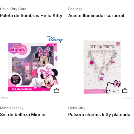
Proveedor:
Proveedor:
Hello Kitty Core
Feelings
Paleta de Sombras Hello Kitty
Aceite Iluminador corporal
AÑADIR AL CARRITO
AÑAD
Proveedor:
Proveedor:
Minnie Disney
Hello Kitty
Set de belleza Minnie
Pulsera charms kitty plateado