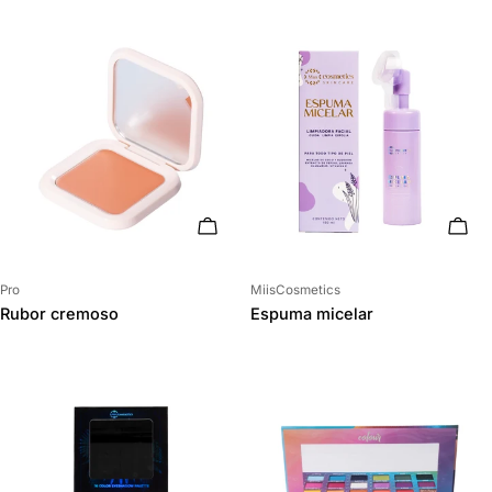
ELIGE OPCIONES
AÑAD
Proveedor:
Proveedor:
Pro
MiisCosmetics
Rubor cremoso
Espuma micelar