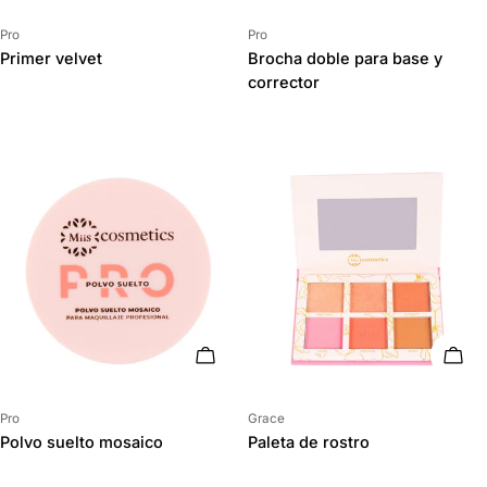
Proveedor:
Proveedor:
Pro
Pro
Primer velvet
Brocha doble para base y
corrector
AÑADIR AL CARRITO
AÑAD
Proveedor:
Proveedor:
Pro
Grace
Polvo suelto mosaico
Paleta de rostro