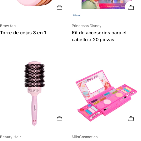
ELIGE OPCIONES
AÑAD
Proveedor:
Proveedor:
Brow fan
Princesas Disney
Torre de cejas 3 en 1
Kit de accesorios para el
cabello x 20 piezas
AÑADIR AL CARRITO
AÑAD
Proveedor:
Proveedor:
Beauty Hair
MiisCosmetics