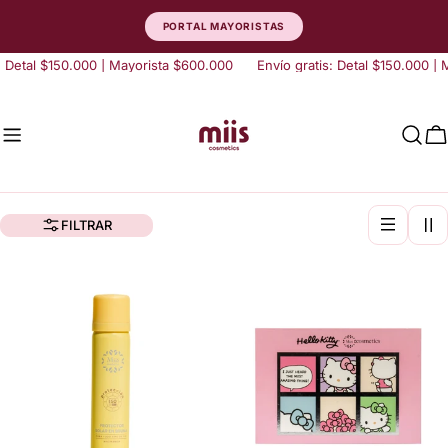
saltar
PORTAL MAYORISTAS
al
contenido
etal $150.000 | Mayorista $600.000
Envío gratis: Detal $150.000 | Ma
C
FILTRAR