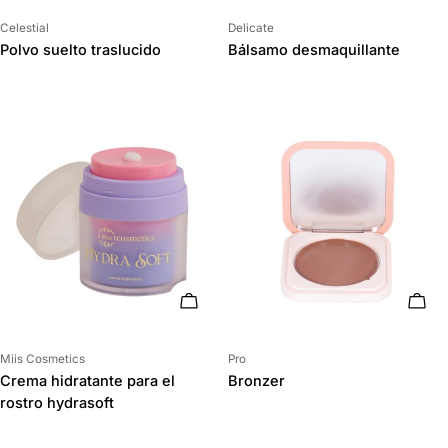
Proveedor:
Proveedor:
Celestial
Delicate
Polvo suelto traslucido
Bálsamo desmaquillante
AÑADIR AL CARRITO
ELIG
Proveedor:
Proveedor:
Miis Cosmetics
Pro
Crema hidratante para el
Bronzer
rostro hydrasoft