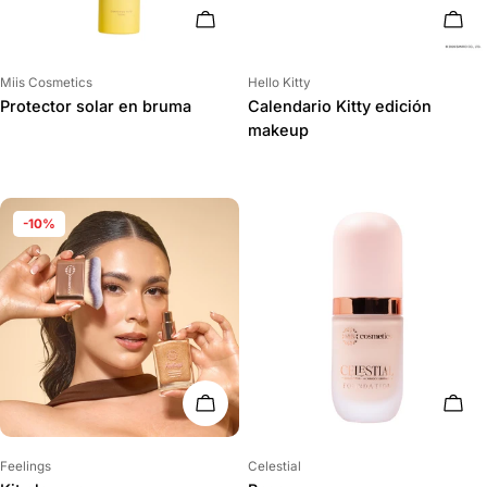
ELIGE OPCIONES
AÑAD
Proveedor:
Proveedor:
Miis Cosmetics
Hello Kitty
Protector solar en bruma
Calendario Kitty edición
makeup
-10%
AÑADIR AL CARRITO
ELIG
Proveedor:
Proveedor:
Feelings
Celestial