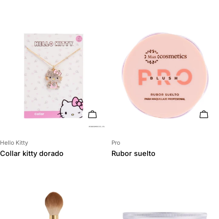
AÑADIR AL CARRITO
AÑAD
Proveedor:
Proveedor:
Hello Kitty
Pro
Collar kitty dorado
Rubor suelto