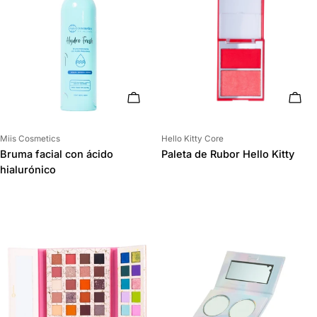
AÑADIR AL CARRITO
AÑAD
Proveedor:
Proveedor:
Miis Cosmetics
Hello Kitty Core
Bruma facial con ácido
Paleta de Rubor Hello Kitty
hialurónico