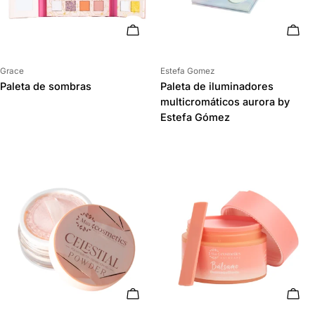
AÑADIR AL CARRITO
AÑAD
Proveedor:
Proveedor:
Grace
Estefa Gomez
Paleta de sombras
Paleta de iluminadores
multicromáticos aurora by
Estefa Gómez
AÑADIR AL CARRITO
AÑAD