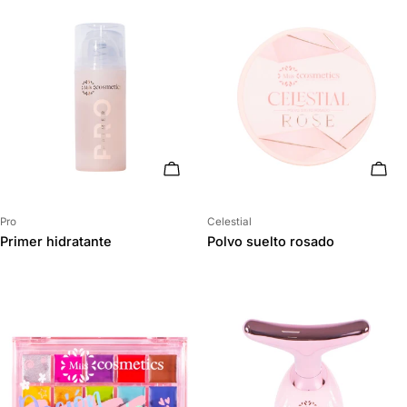
AÑADIR AL CARRITO
AÑAD
Proveedor:
Proveedor:
Pro
Celestial
Primer hidratante
Polvo suelto rosado