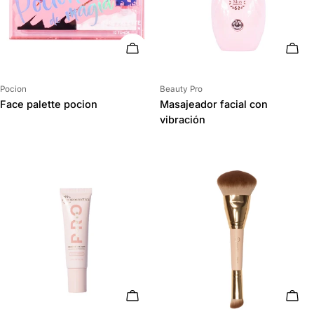
AÑADIR AL CARRITO
AÑAD
Proveedor:
Proveedor:
Pocion
Beauty Pro
Face palette pocion
Masajeador facial con
vibración
AÑADIR AL CARRITO
AÑAD