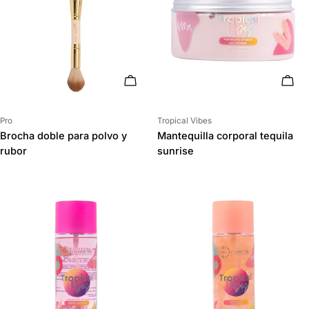
AÑADIR AL CARRITO
AÑAD
Proveedor:
Proveedor:
Pro
Tropical Vibes
Brocha doble para polvo y
Mantequilla corporal tequila
rubor
sunrise