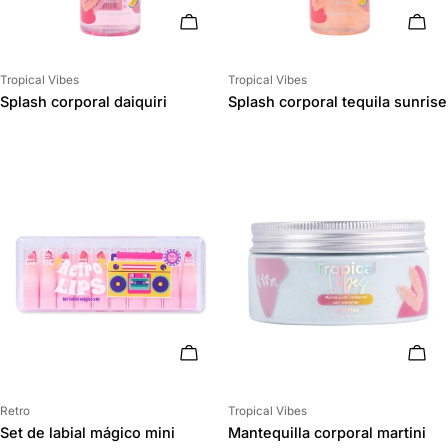
AÑADIR AL CARRITO
AÑAD
Proveedor:
Proveedor:
Tropical Vibes
Tropical Vibes
Splash corporal daiquiri
Splash corporal tequila sunrise
AÑADIR AL CARRITO
AÑAD
Proveedor:
Proveedor:
Retro
Tropical Vibes
Set de labial mágico mini
Mantequilla corporal martini