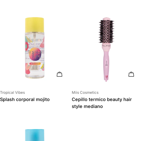
AÑADIR AL CARRITO
AÑAD
Proveedor:
Proveedor:
Tropical Vibes
Miis Cosmetics
Splash corporal mojito
Cepillo termico beauty hair
style mediano