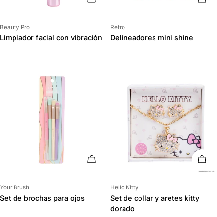
Proveedor:
Proveedor:
Beauty Pro
Retro
Limpiador facial con vibración
Delineadores mini shine
AÑADIR AL CARRITO
AÑAD
Proveedor:
Proveedor:
Your Brush
Hello Kitty
Set de brochas para ojos
Set de collar y aretes kitty
dorado