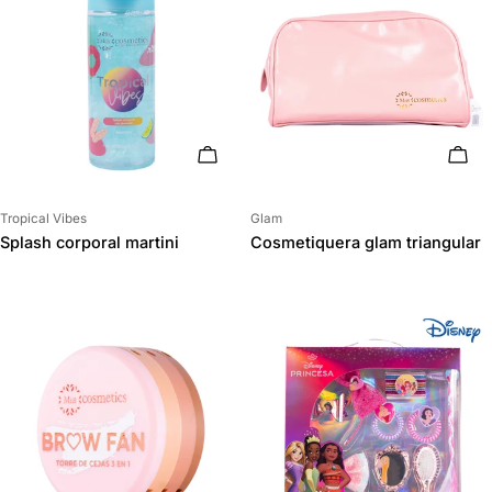
AÑADIR AL CARRITO
AÑAD
Proveedor:
Proveedor:
Tropical Vibes
Glam
Splash corporal martini
Cosmetiquera glam triangular