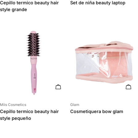
Cepillo termico beauty hair
Set de niña beauty laptop
style grande
AÑADIR AL CARRITO
AÑAD
Proveedor:
Proveedor:
Miis Cosmetics
Glam
Cepillo termico beauty hair
Cosmetiquera bow glam
style pequeño