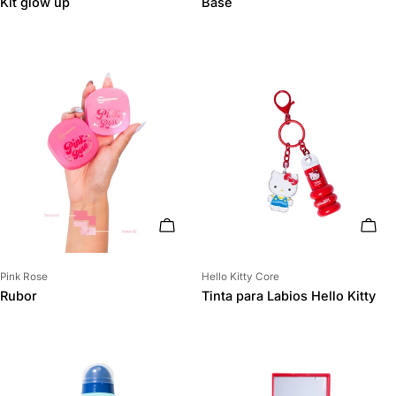
Kit glow up
Base
ELIGE OPCIONES
AÑAD
Proveedor:
Proveedor:
Pink Rose
Hello Kitty Core
Rubor
Tinta para Labios Hello Kitty