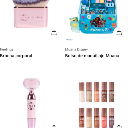
AÑADIR AL CARRITO
AÑAD
Proveedor:
Proveedor:
Feelings
Moana Disney
Brocha corporal
Bolso de maquillaje Moana
AÑADIR AL CARRITO
AÑAD