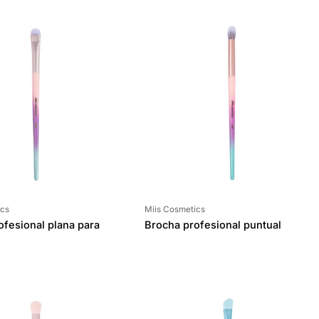
Proveedor:
ics
Miis Cosmetics
ofesional plana para
Brocha profesional puntual