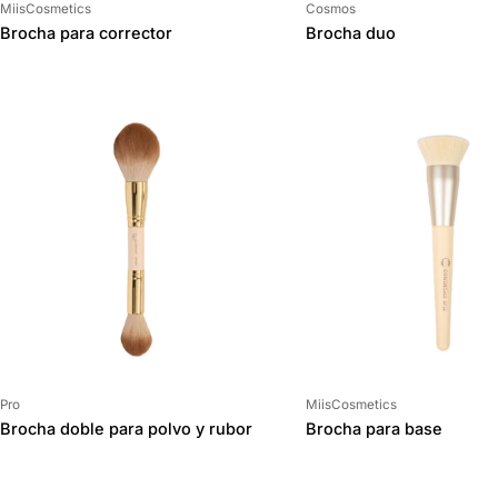
Proveedor:
Proveedor:
MiisCosmetics
Cosmos
Brocha para corrector
Brocha duo
Proveedor:
Proveedor:
Pro
MiisCosmetics
Brocha doble para polvo y rubor
Brocha para base