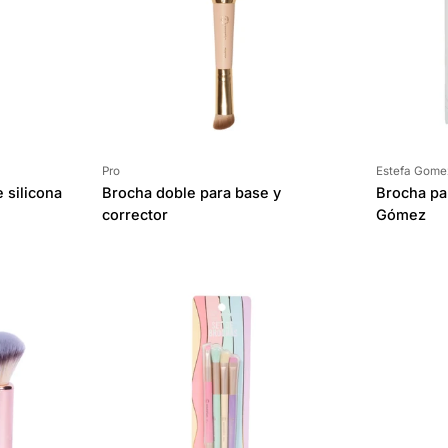
Proveedor:
Proveedor:
Pro
Estefa Gome
 silicona
Brocha doble para base y
Brocha pa
corrector
Gómez