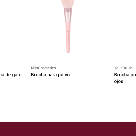
Proveedor:
Proveedor:
MiisCosmetics
Your Brush
ua de gato
Brocha para polvo
Brocha pr
ojos