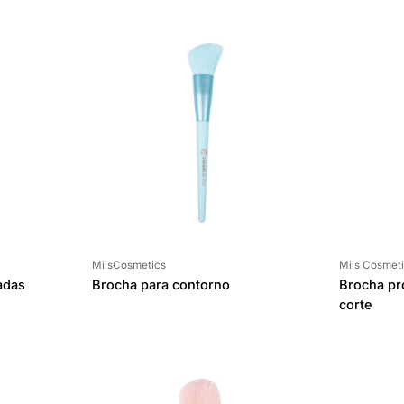
Proveedor:
Proveedor:
MiisCosmetics
Miis Cosmet
adas
Brocha para contorno
Brocha pr
corte