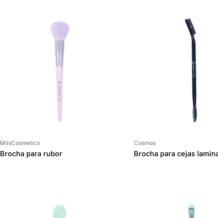
Proveedor:
Proveedor:
MiisCosmetics
Cosmos
Brocha para rubor
Brocha para cejas lamin