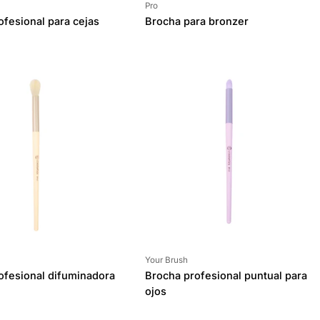
Proveedor:
Pro
ofesional para cejas
Brocha para bronzer
Proveedor:
Your Brush
ofesional difuminadora
Brocha profesional puntual para
ojos