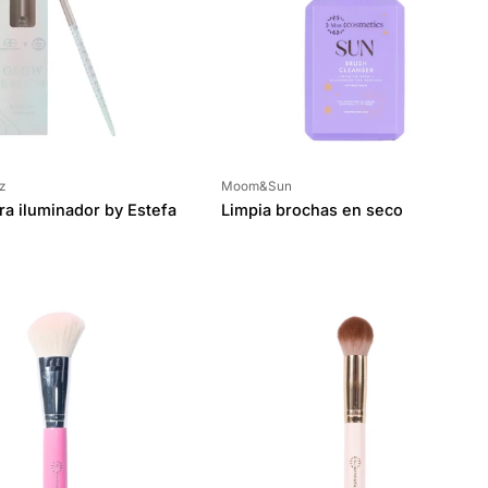
Proveedor:
z
Moom&Sun
ra iluminador by Estefa
Limpia brochas en seco