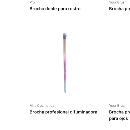
Proveedor:
Proveedor:
Pro
Your Brush
Brocha doble para rostro
Brocha pr
Proveedor:
Proveedor:
Miis Cosmetics
Your Brush
Brocha profesional difuminadora
Brocha pr
para ojos