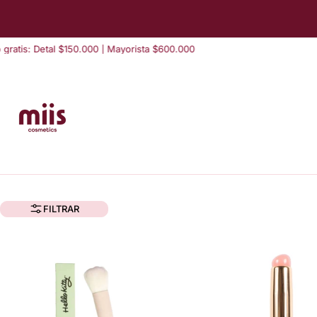
saltar
al
contenido
atis: Detal $150.000 | Mayorista $600.000
FILTRAR