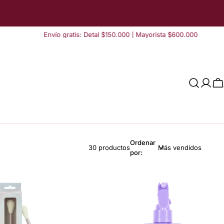
Envío gratis: Detal $150.000 | Mayorista $600.000
Acce
C
Ordenar
30 productos
por: