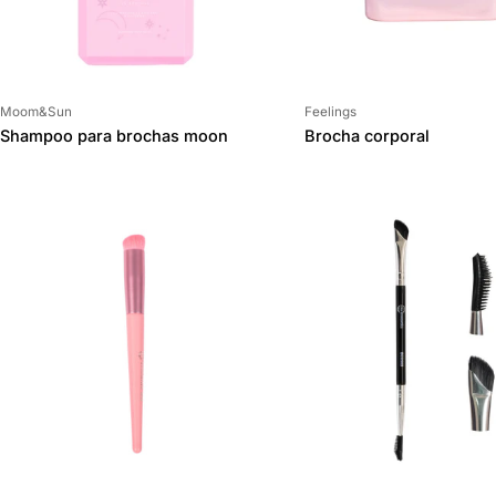
Proveedor:
Proveedor:
Moom&Sun
Feelings
Shampoo para brochas moon
Brocha corporal